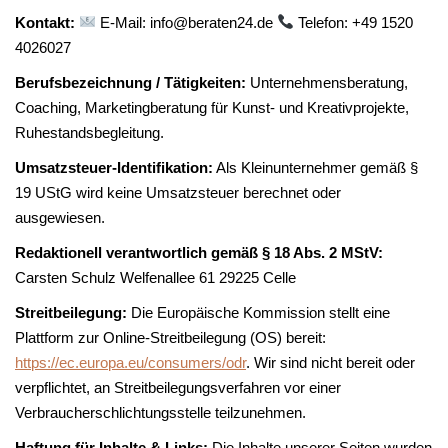
Kontakt:
E-Mail: info@beraten24.de
Telefon: +49 1520
4026027
Berufsbezeichnung / Tätigkeiten:
Unternehmensberatung,
Coaching, Marketingberatung für Kunst- und Kreativprojekte,
Ruhestandsbegleitung.
Umsatzsteuer-Identifikation:
Als Kleinunternehmer gemäß §
19 UStG wird keine Umsatzsteuer berechnet oder
ausgewiesen.
Redaktionell verantwortlich gemäß § 18 Abs. 2 MStV:
Carsten Schulz Welfenallee 61 29225 Celle
Streitbeilegung:
Die Europäische Kommission stellt eine
Plattform zur Online-Streitbeilegung (OS) bereit:
https://ec.europa.eu/consumers/odr
. Wir sind nicht bereit oder
verpflichtet, an Streitbeilegungsverfahren vor einer
Verbraucherschlichtungsstelle teilzunehmen.
Haftung für Inhalte & Links:
Die Inhalte unserer Seiten wurden